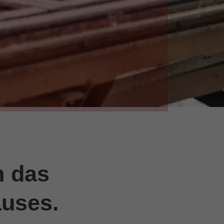
n das
auses.