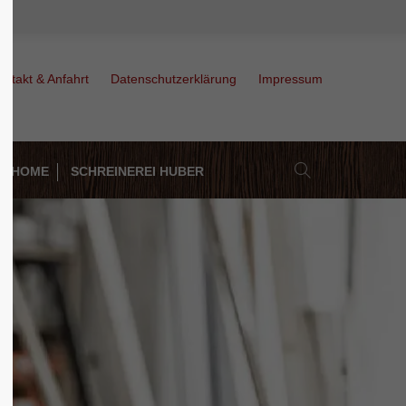
About us
ontakt & Anfahrt
Datenschutzerklärung
Impressum
Lorem ipsum dolor sit amet,
consectetuer adipiscing elit.
Aenean commodo ligula eget dolor.
Aenean massa. Cum sociis natoque
Y HOME
SCHREINEREI HUBER
penatibus et magnis dis parturient
montes, nascetur ridiculus mus. Donec
quam felis, ultricies nec.