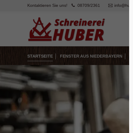
Kontaktieren Sie uns!
08709/2361
info@hube
Login
Supp
Benutzername
Lorem ip
2
STARTSEITE
FENSTER AUS NIEDERBAYERN
T
Passwort
We offer
Anmelden
Mon - F
Register
|
Lost your password?