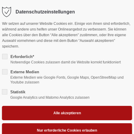
r-schreinerei-buch.de
Datenschutzeinstellungen
ort
Get in touch
Wir setzen auf unserer Website Cookies ein. Einige von ihnen sind erforderlich,
Jobs
K
während andere uns helfen unser Onlineangebot zu verbessern. Sie können
sum dolor sit amet:
Cybersteel Inc.
alle Cookies über den Button “Alle akzeptieren” zustimmen, oder Ihre eigene
376-293 City Road, Suite 600
Auswahl vornehmen und diese mit dem Button “Auswahl akzeptieren”
San Francisco, CA 94102
speichern.
4h
ÜREN AUS NIEDERBAYERN
WINTERGARTENELEMENTE
EAS
Erforderlich*
/ 365days
Have any questions?
Notwendige Cookies zulassen damit die Website korrekt funktioniert
+44 1234 567 890
Externe Medien
Externe Medien wie Google Fonts, Google Maps, OpenStreetMap und
Drop us a line
Youtube zulassen
info@yourdomain.com
 support for our customers
Statistik
ri 8:00am - 5:00pm
(GMT +1)
Google Analytics und Matomo Analytics zulassen